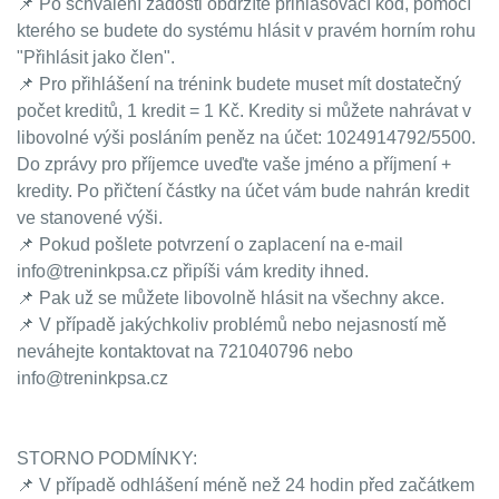
📌 Po schválení žádosti obdržíte přihlašovací kód, pomocí
kterého se budete do systému hlásit v pravém horním rohu
"Přihlásit jako člen".
📌 Pro přihlášení na trénink budete muset mít dostatečný
počet kreditů, 1 kredit = 1 Kč. Kredity si můžete nahrávat v
libovolné výši posláním peněz na účet: 1024914792/5500.
Do zprávy pro příjemce uveďte vaše jméno a příjmení +
kredity. Po přičtení částky na účet vám bude nahrán kredit
ve stanovené výši.
📌 Pokud pošlete potvrzení o zaplacení na e-mail
info@treninkpsa.cz připíši vám kredity ihned.
📌 Pak už se můžete libovolně hlásit na všechny akce.
📌 V případě jakýchkoliv problémů nebo nejasností mě
neváhejte kontaktovat na 721040796 nebo
info@treninkpsa.cz
STORNO PODMÍNKY:
📌 V případě odhlášení méně než 24 hodin před začátkem