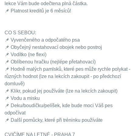
lekce Vám bude odečtena plná částka.
📌 Platnost kreditů je 6 měsíců!
CO S SEBOU:
📌 Vyvenčeného a odpočatého psa
📌 Obyčejný nestahovací obojek nebo postroj
📌 Vodítko (ne flexi)
📌 Oblíbenou hračku (nejlépe přetahovací)
📌 Hodně malých pamlsků, které pes může rychle polykat -
různých hodnot (lze na lekcích zakoupit - po předchozí
domluvě)
📌 Klikr, pokud jej používáte (lze na lekcích zakoupit)
📌 Vodu a misku
📌 Deku/boudičku/pelíšek, kde bude moci Váš pes
odpočívat
📌 Další pomůcky, které při tréninku používáte
CVIČÍME NA LETNÉ - PRAHA 7