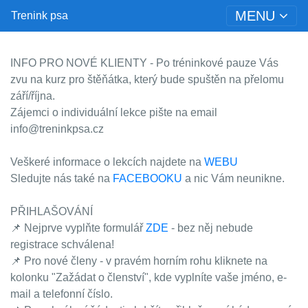
MENU
Trenink psa
INFO PRO NOVÉ KLIENTY - Po tréninkové pauze Vás
zvu na kurz pro štěňátka, který bude spuštěn na přelomu
září/října.
Zájemci o individuální lekce pište na email
info@treninkpsa.cz
Veškeré informace o lekcích najdete na
WEBU
Sledujte nás také na
FACEBOOKU
a nic Vám neunikne.
PŘIHLAŠOVÁNÍ
📌 Nejprve vyplňte formulář
ZDE
- bez něj nebude
registrace schválena!
📌 Pro nové členy - v pravém horním rohu kliknete na
kolonku "Zažádat o členství", kde vyplníte vaše jméno, e-
mail a telefonní číslo.